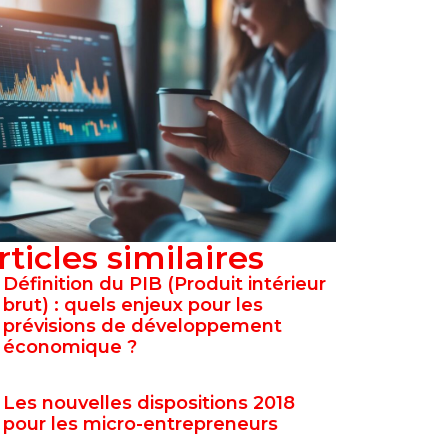
rticles similaires
Définition du PIB (Produit intérieur
brut) : quels enjeux pour les
prévisions de développement
économique ?
Les nouvelles dispositions 2018
pour les micro-entrepreneurs